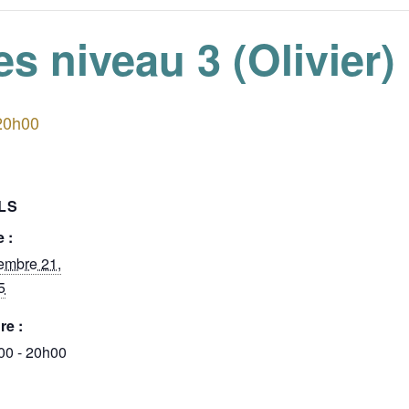
s niveau 3 (Olivier)
20h00
LS
 :
embre 21,
5
re :
00 - 20h00