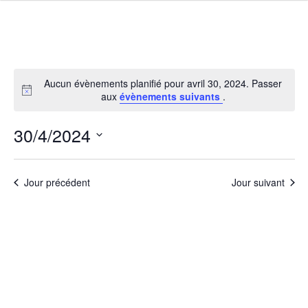
Aucun évènements planifié pour avril 30, 2024. Passer
aux
évènements suivants
.
30/4/2024
Navigati
Navig
Sélectionnez
par
de
une
consulta
vues
Jour précédent
Jour suivant
date.
Évèn