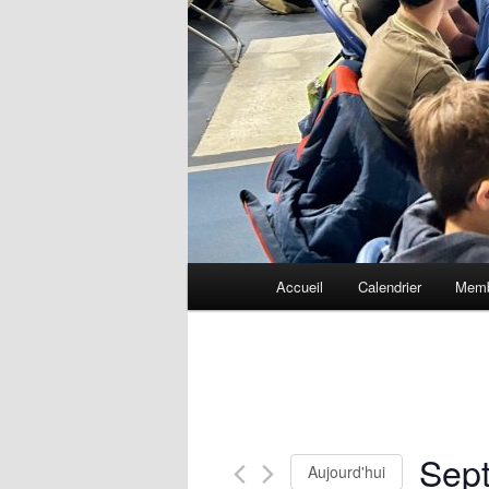
Menu
Accueil
Calendrier
Memb
principal
Sep
Aujourd'hui