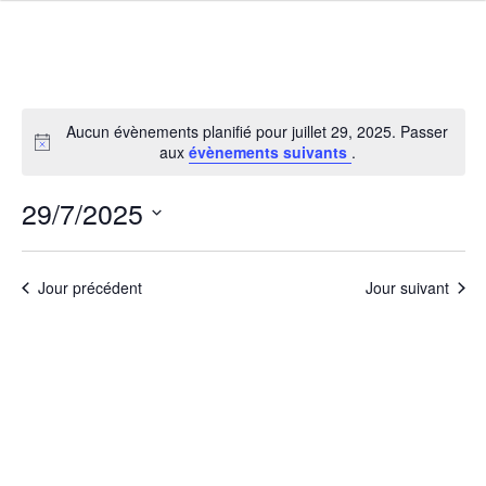
Aucun évènements planifié pour juillet 29, 2025. Passer
aux
évènements suivants
.
29/7/2025
Navigati
Navig
Sélectionnez
par
de
une
consulta
vues
Jour précédent
Jour suivant
date.
Évèn