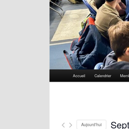
Menu
Accueil
Calendrier
Memb
principal
Sep
Aujourd'hui