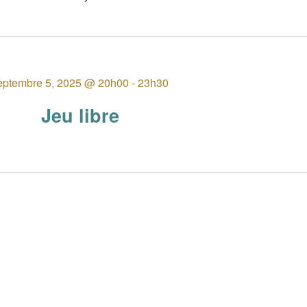
Sélectionnez
une
date.
eptembre 5, 2025 @ 20h00
-
23h30
Jeu libre