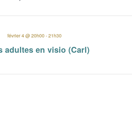
Sélectionnez
une
date.
février 4 @ 20h00
-
21h30
 adultes en visio (Carl)