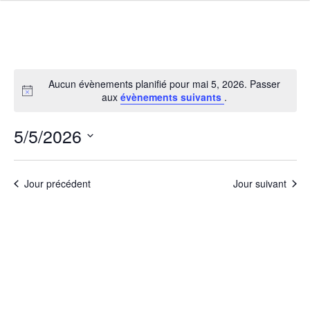
Aucun évènements planifié pour mai 5, 2026. Passer
aux
évènements suivants
.
5/5/2026
Navigati
Navig
Sélectionnez
par
de
une
consulta
vues
Jour précédent
Jour suivant
date.
Évèn