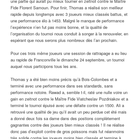
une partie qui aurait pu mieux tourner en zeitnot contre le Maître
Fide Florent Samoun. Pour finir, Thomas a réalisé son meilleur
rapide depuis longtemps avec 3 joueurs mieux classés battus, et
une performance élo à 1453. Malgré le manque de performance
l’expérience n’en fut pas moins bonne, et la qualité de
l’organisation du tournoi nous conduit à songer à la renouveler, en
espérant que nous serons plus nombreux dès l’an prochain.
Pour ces trois même joueurs une session de rattrapage a eu lieu
au rapide de Franconville le dimanche 24 septembre, un tournoi
auquel nous participons tous les ans.
Thomas y a été bien moins précis qu’à Bois-Colombes et a
terminé avec une performance dans ses standards, sans
performance notoire. Rawad a, semble t-il, raté une nulle voire un
gain en zeitnot contre le Maître Fide Viatcheslav Pozdniakov et a
terminé le tournoi épuisé avec une défaite contre un 1500. Ali a
retrouvé une qualité de jeu qu’il avait un peu perdue cet été mais
a donné deux fois sa dame dans des postions complètement
gagnantes contre des joueurs bien mieux classés ! Il ne réalise
donc pas d’exploit contre de gros poissons mais fut néanmoins
très solide contre les joueurs moins bien classés et termine à